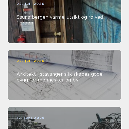
02. juli 2026
Sauna bergen varme, utsikt og ro ved
fjorden
02. juli 2026
Arkitekt i stavanger slik skapes gode
bygg for mennesker og by
12. juni 2026