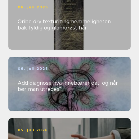
06. juli 2026
Oribe dry texturizing hemmeligheten
bak fyldig og glamorøst hår
06. juli 2026
Add diagnose hva innebærer det, og når
bør man utredes?
05. juli 2026