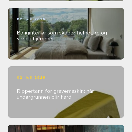
02. juli 2026
Boliginteriør som skaper helhet, ro og
verdi i hjemmet
02. juli 2026
Rippertann for gravemaskin: når
undergrunnen blir hard