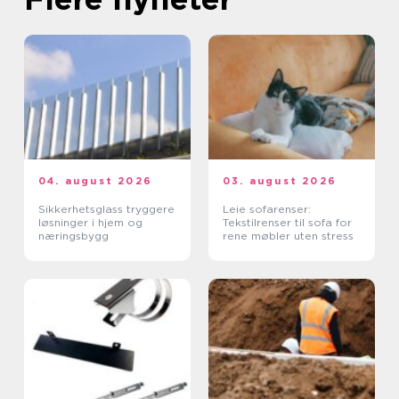
04. august 2026
03. august 2026
Sikkerhetsglass tryggere
Leie sofarenser:
løsninger i hjem og
Tekstilrenser til sofa for
næringsbygg
rene møbler uten stress