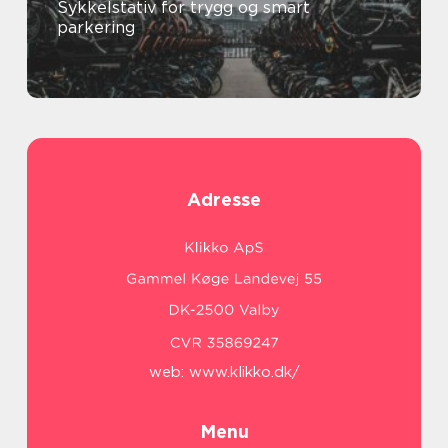
Sykkelstativ for trygg og smart
parkering
Adresse
web:
www.klikko.dk/
Menu