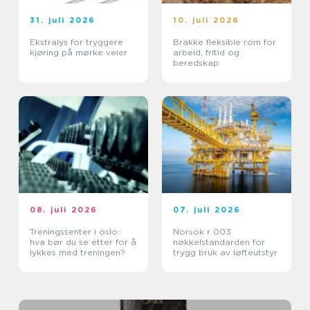
31. juli 2026
10. juli 2026
Ekstralys for tryggere
Brakke fleksible rom for
kjøring på mørke veier
arbeid, fritid og
beredskap
08. juli 2026
07. juli 2026
Treningssenter i oslo:
Norsok r 003
hva bør du se etter for å
nøkkelstandarden for
lykkes med treningen?
trygg bruk av løfteutstyr