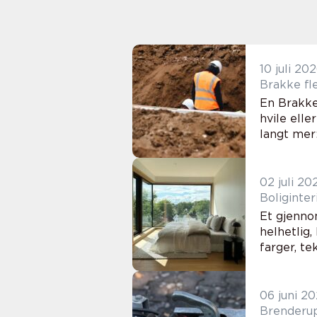
10 juli 20
Br
En Brakke 
hvile ell
langt mer:
02 juli 20
Boliginte
Et gjenno
helhetlig,
farger, te
06 juni 2
Brenderup