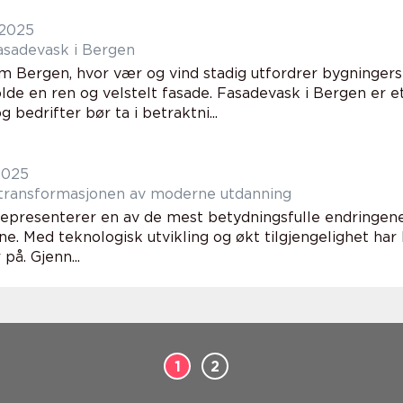
 2025
fasadevask i Bergen
om Bergen, hvor vær og vind stadig utfordrer bygningers 
lde en ren og velstelt fasade. Fasadevask i Bergen er
g bedrifter bør ta i betraktni...
2025
 transformasjonen av moderne utdanning
representerer en av de mest betydningsfulle endringen
ene. Med teknologisk utvikling og økt tilgjengelighet ha
 på. Gjenn...
1
2