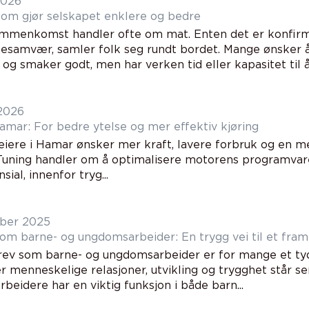
2026
som gjør selskapet enklere og bedre
mmenkomst handler ofte om mat. Enten det er konfirmas
nesamvær, samler folk seg rundt bordet. Mange ønsker 
 og smaker godt, men har verken tid eller kapasitet til å l
 2026
Hamar: For bedre ytelse og mer effektiv kjøring
eiere i Hamar ønsker mer kraft, lavere forbruk og en me
 Tuning handler om å optimalisere motorens programvare 
sial, innenfor tryg...
ber 2025
om barne- og ungdomsarbeider: En trygg vei til et fram
rev som barne- og ungdomsarbeider er for mange et tyde
r menneskelige relasjoner, utvikling og trygghet står se
eidere har en viktig funksjon i både barn...