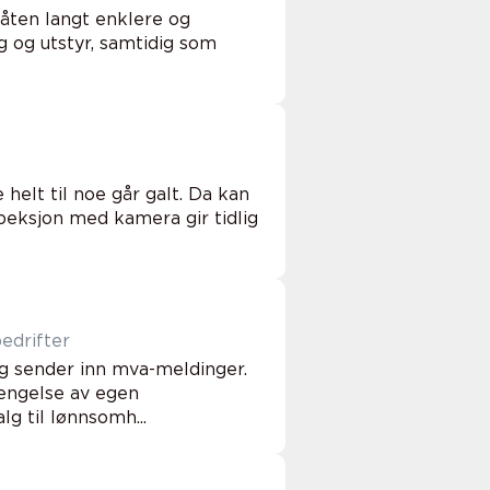
båten langt enklere og
g og utstyr, samtidig som
helt til noe går galt. Da kan
peksjon med kamera gir tidlig
edrifter
g sender inn mva-meldinger.
lengelse av egen
g til lønnsomh...