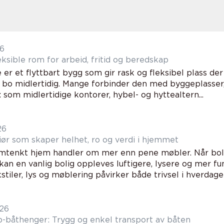
26
akke fleksible rom for arbeid, fritid og beredskap
er et flyttbart bygg som gir rask og fleksibel plass der 
er bo midlertidig. Mange forbinder den med byggeplasser,
 som midlertidige kontorer, hybel- og hyttealtern...
26
riør som skaper helhet, ro og verdi i hjemmet
mtenkt hjem handler om mer enn pene møbler. Når boli
 kan en vanlig bolig oppleves luftigere, lysere og mer f
kstiler, lys og møblering påvirker både trivsel i hverdage
026
-båthenger: Trygg og enkel transport av båten