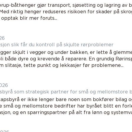
rup-båthenger gjør transport, sjøsetting og lagring av 
Med riktig henger reduseres risikoen for skader på skro
 opptak blir mer foruts...
26
Rørinspeksjon slik får du kontroll på skjulte rørproblemer
gger skjult i vegger og under bakken, er lette å glemme 
li både dyre og krevende å reparere. En grundig Rørins
m slitasje, tette punkt og lekkasjer før problemene...
026
byrå som strategisk partner for små og mellomstore b
apsbyrå er ikke lenger bare noen som bokfører bilag o
 små og mellomstore bedrifter har byrået blitt en for
sjon, og en sparringspartner på alt fra lønn og systemval