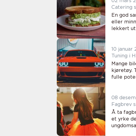
02 mars 
Catering 
En god sa
eller min
lekkert ut
10 januar
Tuning i 
Mange bil
kjøretøy.
fulle poten
08 desem
Fagbrev s
Å ta fagb
et yrke de
ungdomsarb