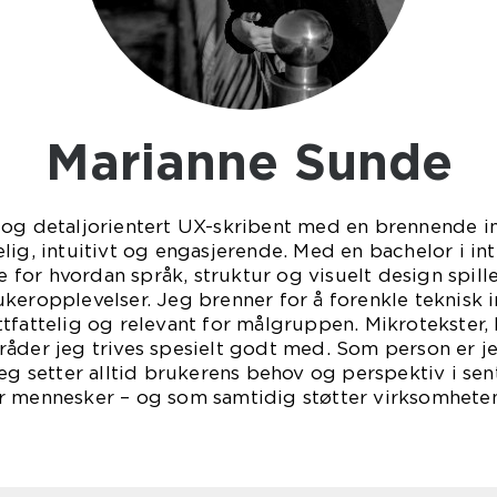
Marianne Sunde
og detaljorientert UX-skribent med en brennende in
lig, intuitivt og engasjerende. Med en bachelor i in
se for hvordan språk, struktur og visuelt design spil
keropplevelser. Jeg brenner for å forenkle teknisk 
tfattelig og relevant for målgruppen. Mikrotekster,
åder jeg trives spesielt godt med. Som person er je
jeg setter alltid brukerens behov og perspektiv i sen
r mennesker – og som samtidig støtter virksomheten