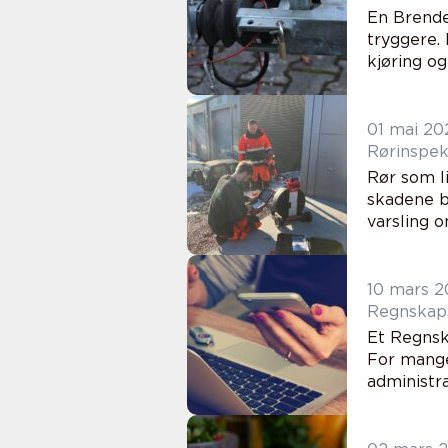
En Brende
tryggere. 
kjøring og
01 mai 20
Rør som li
skadene b
varsling o
10 mars 2
Regnskaps
Et Regnsk
For mange
administra