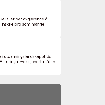
ytre, er det avgjørende å
 et nøkkelord som mange
e i utdanningslandskapet de
r E-læring revolusjonert måten