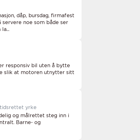
jon, dåp, bursdag, firmafest
å servere noe som både ser
a...
r responsiv bil uten å bytte
slik at motoren utnytter sitt
tidsrettet yrke
lig og målrettet steg inn i
ntralt. Barne- og