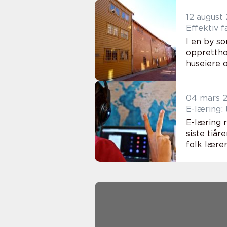
12 august
Effektiv 
I en by s
opprettho
huseiere o
04 mars 
E-læring:
E-læring 
siste tiår
folk lærer