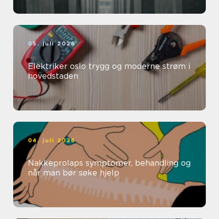
05. juli 2026
Elektriker oslo trygg og moderne strøm i
hovedstaden
04. juli 2026
Nakkeprolaps symptomer, behandling og
når man bør søke hjelp