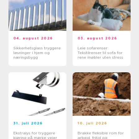
04. august 2026
03. august 2026
Sikkerhetsglass tryggere
Leie sofarenser:
løsninger i hjem og
Tekstilrenser til sofa for
næringsbygg
rene møbler uten stress
31. juli 2026
10. juli 2026
Ekstralys for tryggere
Brakke fleksible rom for
kjøring på mørke veier
arbeid, fritid og