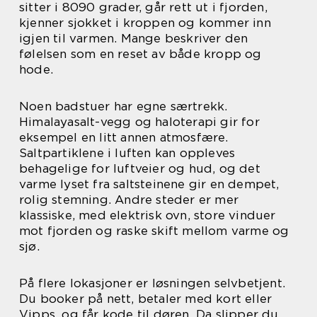
sitter i 8090 grader, går rett ut i fjorden,
kjenner sjokket i kroppen og kommer inn
igjen til varmen. Mange beskriver den
følelsen som en reset av både kropp og
hode.
Noen badstuer har egne særtrekk.
Himalayasalt-vegg og haloterapi gir for
eksempel en litt annen atmosfære.
Saltpartiklene i luften kan oppleves
behagelige for luftveier og hud, og det
varme lyset fra saltsteinene gir en dempet,
rolig stemning. Andre steder er mer
klassiske, med elektrisk ovn, store vinduer
mot fjorden og raske skift mellom varme og
sjø.
På flere lokasjoner er løsningen selvbetjent.
Du booker på nett, betaler med kort eller
Vipps, og får kode til døren. Da slipper du