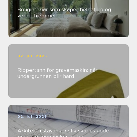
Boliginteriør som skaper helhet, ro og
verdi i hjemmet
02. juli 2026
Rippertann for gravemaskin: når
undergrunnen blir hard
02. juli 2026
Arkitekt i stavanger slik skapes gode
bygg for mennesker og by