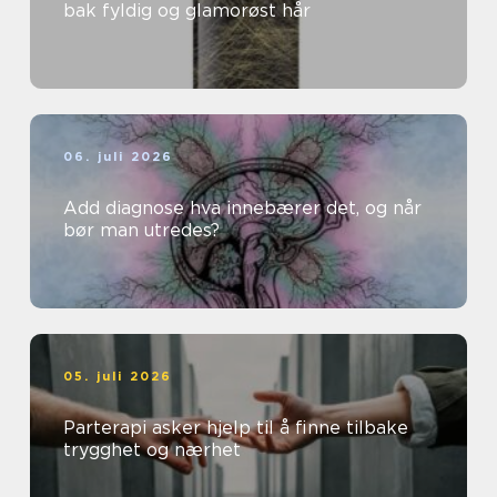
bak fyldig og glamorøst hår
06. juli 2026
Add diagnose hva innebærer det, og når
bør man utredes?
05. juli 2026
Parterapi asker hjelp til å finne tilbake
trygghet og nærhet