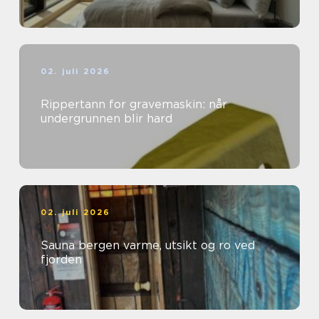
02. juli 2026
Rippertann for gravemaskin: når
undergrunnen blir hard
02. juli 2026
Sauna bergen varme, utsikt og ro ved
fjorden