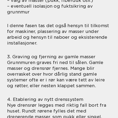
– valg av masser (pukk, fiberduk osv.)
– eventuell isolasjon og fuktsikring av
grunnmur
I denne fasen tas det også hensyn til tilkomst
for maskiner, plassering av masser under
arbeid og hensyn til naboer og eksisterende
installasjoner.
3. Graving og fjerning av gamle masser
Grunnmuren graves fri ned til sålen. Gamle
masser og drensrør fjernes. Mange blir
overrasket over hvor dårlig stand gamle
systemer ofte er i rør kan være tett av leire
og røtter, eller nesten klappet sammen.
4. Etablering av nytt drenssystem
Nye drensrør legges med riktig fall bort fra
huset. Rundt rørene fylles det med
drenerende masser, som pukk eller singel.