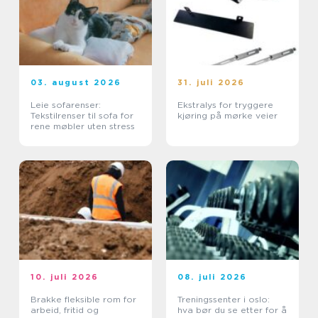
03. august 2026
31. juli 2026
Leie sofarenser:
Ekstralys for tryggere
Tekstilrenser til sofa for
kjøring på mørke veier
rene møbler uten stress
10. juli 2026
08. juli 2026
Brakke fleksible rom for
Treningssenter i oslo:
arbeid, fritid og
hva bør du se etter for å