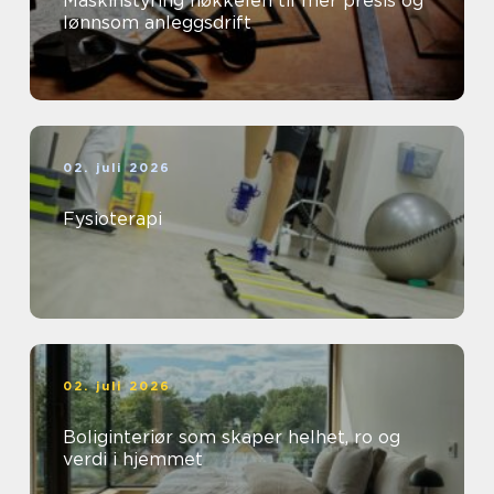
Maskinstyring nøkkelen til mer presis og
lønnsom anleggsdrift
02. juli 2026
Fysioterapi
02. juli 2026
Boliginteriør som skaper helhet, ro og
verdi i hjemmet