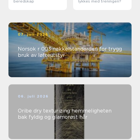
beredskap
lykkes med treningen?
07. juli 2026
Norsok r 003 nøkkelstandarden for trygg
bruk av løfteutstyr
06. juli 2026
Oribe dry texturizing hemmeligheten
bak fyldig og glamorøst hår