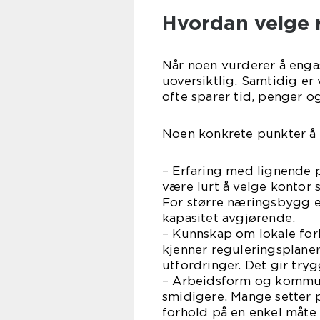
Hvordan velge r
Når noen vurderer å engas
uoversiktlig. Samtidig er 
ofte sparer tid, penger og
Noen konkrete punkter å 
– Erfaring med lignende p
være lurt å velge kontor 
For større næringsbygg el
kapasitet avgjørende.
– Kunnskap om lokale forh
kjenner reguleringsplaner
utfordringer. Det gir tr
– Arbeidsform og kommuni
smidigere. Mange setter p
forhold på en enkel måte o