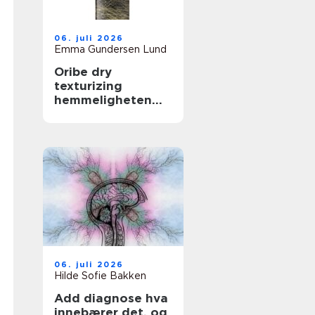
06. juli 2026
Emma Gundersen Lund
Oribe dry
texturizing
hemmeligheten
bak fyldig og
glamorøst hår
06. juli 2026
Hilde Sofie Bakken
Add diagnose hva
innebærer det, og