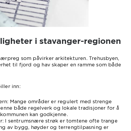
igheter i stavanger-regionen
 særpreg som påvirker arkitekturen. Trehusbyen,
rhet til fjord og hav skaper en ramme som både
ller inn:
ern: Mange områder er regulert med strenge
jenne både regelverk og lokale tradisjoner for å
om kommunen kan godkjenne.
: I sentrumsnære strøk er tomtene ofte trange
ing av bygg, høyder og terrengtilpasning er