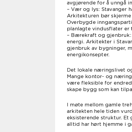
avgjørende for å unngå i
– Vær og lys: Stavanger h
Arkitekturen bør skjerme 
Overbygde inngangspartie
planlagte vindusflater er
– Bærekraft og gjenbruk: 
energi. Arkitekter i Sta
gjenbruk av bygninger, m
energikonsepter.
Det lokale næringslivet o
Mange kontor- og nærings
være fleksible for endrede
skape bygg som kan tilpa
I møte mellom gamle tre
arkitekten hele tiden vur
eksisterende struktur. Et
alltid har hørt hjemme i g