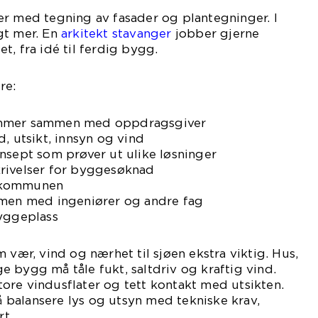
er med tegning av fasader og plantegninger. I
gt mer. En
arkitekt stavanger
jobber gjerne
t, fra idé til ferdig bygg.
re:
ammer sammen med oppdragsgiver
, utsikt, innsyn og vind
nsept som prøver ut ulike løsninger
rivelser for byggesøknad
 kommunen
mmen med ingeniører og andre fag
byggeplass
 vær, vind og nærhet til sjøen ekstra viktig. Hus,
 bygg må tåle fukt, saltdriv og kraftig vind.
ore vindusflater og tett kontakt med utsikten.
 å balansere lys og utsyn med tekniske krav,
t.