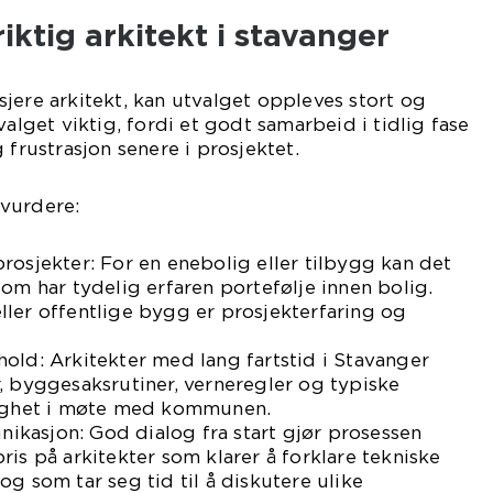
iktig arkitekt i stavanger
jere arkitekt, kan utvalget oppleves stort og
valget viktig, fordi et godt samarbeid i tidlig fase
 frustrasjon senere i prosjektet.
vurdere:
rosjekter: For en enebolig eller tilbygg kan det
som har tydelig erfaren portefølje innen bolig.
ler offentlige bygg er prosjekterfaring og
old: Arkitekter med lang fartstid i Stavanger
, byggesaksrutiner, verneregler og typiske
ygghet i møte med kommunen.
kasjon: God dialog fra start gjør prosessen
ris på arkitekter som klarer å forklare tekniske
g som tar seg tid til å diskutere ulike