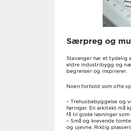
Særpreg og mul
Stavanger har et tydelig
eldre industribygg og næ
begrenser og inspirerer.
Noen forhold som ofte spi
– Trehusbebyggelse og v
føringer. En arkitekt må k
få til gode løsninger s
– Små og krevende tomter
og ujevne. Riktig plasser