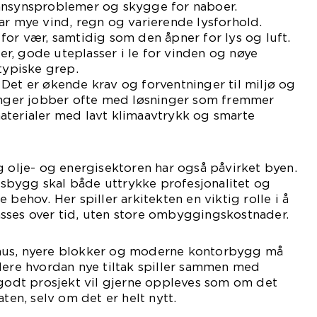
nnsynsproblemer og skygge for naboer.
ar mye vind, regn og varierende lysforhold.
for vær, samtidig som den åpner for lys og luft.
r, gode uteplasser i le for vinden og nøye
 typiske grep.
Det er økende krav og forventninger til miljø og
vanger jobber ofte med løsninger som fremmer
aterialer med lavt klimaavtrykk og smarte
g olje- og energisektoren har også påvirket byen.
bygg skal både uttrykke profesjonalitet og
 behov. Her spiller arkitekten en viktig rolle i å
sses over tid, uten store ombyggingskostnader.
hus, nyere blokker og moderne kontorbygg må
dere hvordan nye tiltak spiller sammen med
 godt prosjekt vil gjerne oppleves som om det
aten, selv om det er helt nytt.