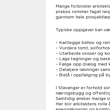
Mange forbinder arkitekt
praksis rommer faget lan
gjennom hele prosjektløpe
Typiske oppgaver kan væ
– Kartlegge behov og r
– Vurdere tomt, solforhold
– Utarbeide skisser og ko
– Lage tegninger og besk
– Følge opp dialog med
– Detaljere løsninger sa
– Bistå i oppfølging på 
I Stavanger er forhold som
næringsbygg og offentlige
Samtidig ønsker mange st
Her blir arkitektens rolle
energiøkonomi og komfor