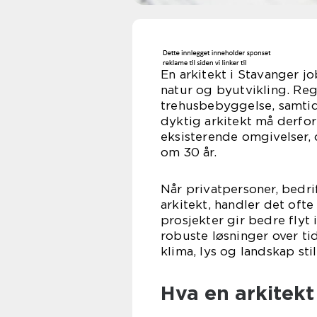
En arkitekt i Stavanger j
natur og byutvikling. Regi
trehusbebyggelse, samtid
dyktig arkitekt må derfo
eksisterende omgivelser,
om 30 år.
Når privatpersoner, bedrif
arkitekt, handler det of
prosjekter gir bedre flyt
robuste løsninger over tid
klima, lys og landskap sti
Hva en arkitekt 