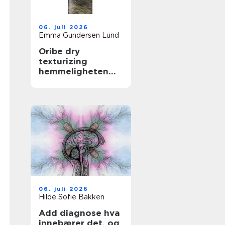
06. juli 2026
Emma Gundersen Lund
Oribe dry
texturizing
hemmeligheten
bak fyldig og
glamorøst hår
06. juli 2026
Hilde Sofie Bakken
Add diagnose hva
innebærer det, og