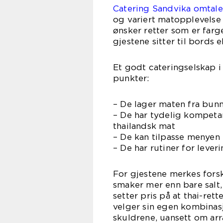
Catering Sandvika omtale
og variert matopplevelse
ønsker retter som er farge
gjestene sitter til bords 
Et godt cateringselskap 
punkter:
– De lager maten fra bunn
– De har tydelig kompetan
thailandsk mat
– De kan tilpasse menyen t
– De har rutiner for lever
For gjestene merkes forskj
smaker mer enn bare salt,
setter pris på at thai-ret
velger sin egen kombinasj
skuldrene, uansett om arr