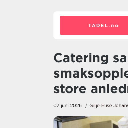
TADEL.
no
Catering sandvika: gode
smaksopple
store anled
07 juni 2026
Silje Elise Joha