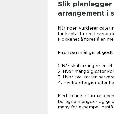
Slik planlegger 
arrangement i 
Når noen vurderer catering
tar kontakt med leverandør
kjøkkenet å foreslå en m
Fire spørsmål gir et god
1. Når skal arrangemente
2. Hvor mange gjester k
3. Hvor skal maten server
4. Hvilke allergier eller 
Med denne informasjonen 
beregne mengder og gi ove
meny for eksempel bestå 