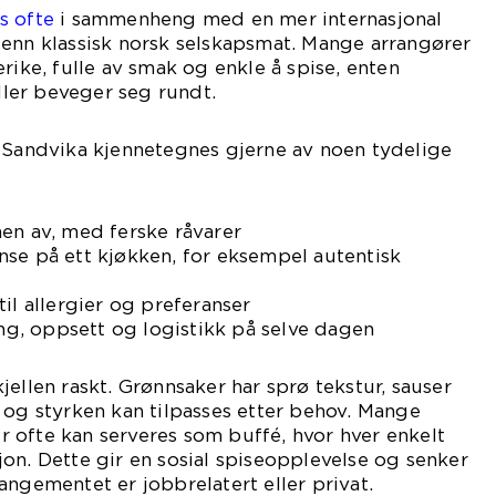
s ofte
i sammenheng med en mer internasjonal
 enn klassisk norsk selskapsmat. Mange arrangører
rike, fulle av smak og enkle å spise, enten
eller beveger seg rundt.
i Sandvika kjennetegnes gjerne av noen tydelige
en av, med ferske råvarer
se på ett kjøkken, for eksempel autentisk
il allergier og preferanser
ing, oppsett og logistikk på selve dagen
ellen raskt. Grønnsaker har sprø tekstur, sauser
 og styrken kan tilpasses etter behov. Mange
ter ofte kan serveres som buffé, hvor hver enkelt
on. Dette gir en sosial spiseopplevelse og senker
angementet er jobbrelatert eller privat.