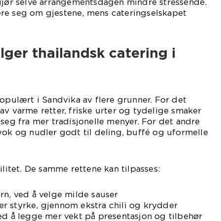
 gjør selve arrangementsdagen mindre stressende.
re seg om gjestene, mens cateringselskapet
lger thailandsk catering i
populært i Sandvika av flere grunner. For det
av varme retter, friske urter og tydelige smaker
 seg fra mer tradisjonelle menyer. For det andre
wok og nudler godt til deling, buffé og uformelle
ilitet. De samme rettene kan tilpasses:
rn, ved å velge milde sauser
r styrke, gjennom ekstra chili og krydder
ed å legge mer vekt på presentasjon og tilbehør