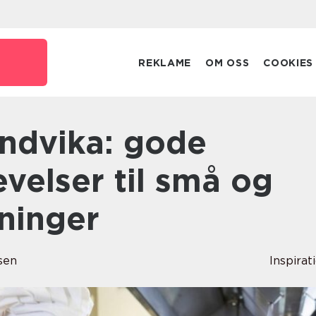
REKLAME
OM OSS
COOKIES
velser til små og
ninger
nsen
Inspirat