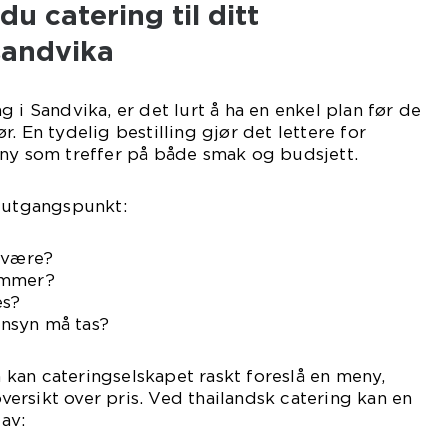
du catering til ditt
sandvika
 i Sandvika, er det lurt å ha en enkel plan før de
. En tydelig bestilling gjør det lettere for
eny som treffer på både smak og budsjett.
t utgangspunkt:
t være?
ommer?
es?
hensyn må tas?
kan cateringselskapet raskt foreslå en meny,
rsikt over pris. Ved thailandsk catering kan en
av: