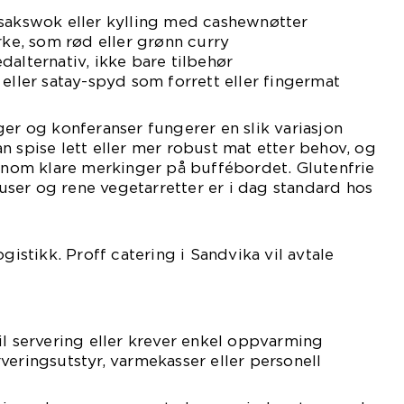
nsakswok eller kylling med cashewnøtter
rke, som rød eller grønn curry
dalternativ, ikke bare tilbehør
 eller satay-spyd som forrett eller fingermat
ger og konferanser fungerer en slik variasjon
n spise lett eller mer robust mat etter behov, og
ennom klare merkinger på buffébordet. Glutenfrie
sauser og rene vegetarretter er i dag standard hos
ogistikk. Proff catering i Sandvika vil avtale
il servering eller krever enkel oppvarming
veringsutstyr, varmekasser eller personell