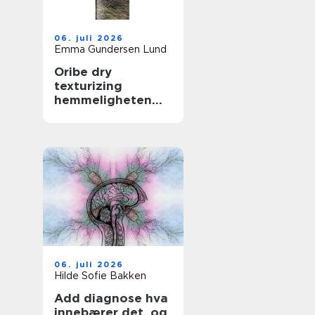
06. juli 2026
Emma Gundersen Lund
Oribe dry
texturizing
hemmeligheten
bak fyldig og
glamorøst hår
06. juli 2026
Hilde Sofie Bakken
Add diagnose hva
innebærer det, og