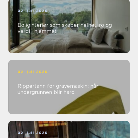
02. juli 2026
Boliginteriør som skaper helhet, ro og
verdi i hjemmet
02. juli 2026
Rippertann for gravemaskin: når
undergrunnen blir hard
02. juli 2026