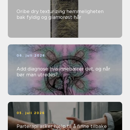
Oribe dry texturizing hemmeligheten
bak fyldig og glamorøst hår
06. juli 2026
Add diagnose hva innebærer det, og når
bør man utredes?
05. juli 2026
Parterapi asker hjelp til å finne tilbake