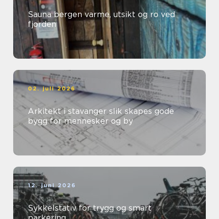
Sauna bergen varme, utsikt og ro ved
fjorden
02. juli 2026
Arkitekt i stavanger slik skapes gode
bygg for mennesker og by
12. juni 2026
Sykkelstativ for trygg og smart
parkering