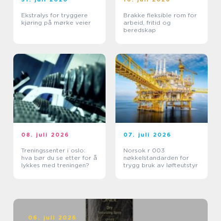
Ekstralys for tryggere
Brakke fleksible rom for
kjøring på mørke veier
arbeid, fritid og
beredskap
08. juli 2026
07. juli 2026
Treningssenter i oslo:
Norsok r 003
hva bør du se etter for å
nøkkelstandarden for
lykkes med treningen?
trygg bruk av løfteutstyr
06. juli 2026