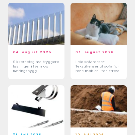
04. august 2026
03. august 2026
Sikkerhetsglass tryggere
Leie sofarenser:
løsninger i hjem og
Tekstilrenser til sofa for
næringsbygg
rene møbler uten stress
31. juli 2026
10. juli 2026