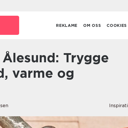
REKLAME
OM OSS
COOKIES
d, varme og
nsen
Inspirat