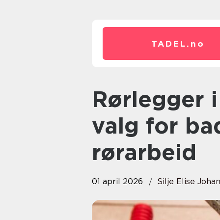
TADEL.
no
Rørlegger i Ålesund: Trygge
valg for ba
rørarbeid
01 april 2026
Silje Elise Joha