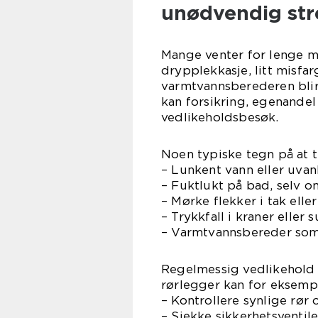
unødvendig str
Mange venter for lenge me
drypplekkasje, litt misfa
varmtvannsberederen blir 
kan forsikring, egenandel 
vedlikeholdsbesøk.
Noen typiske tegn på at ti
– Lunkent vann eller uvanl
– Fuktlukt på bad, selv o
– Mørke flekker i tak ell
– Trykkfall i kraner eller s
– Varmtvannsbereder som
Regelmessig vedlikehold k
rørlegger kan for eksemp
– Kontrollere synlige rør 
– Sjekke sikkerhetsventil