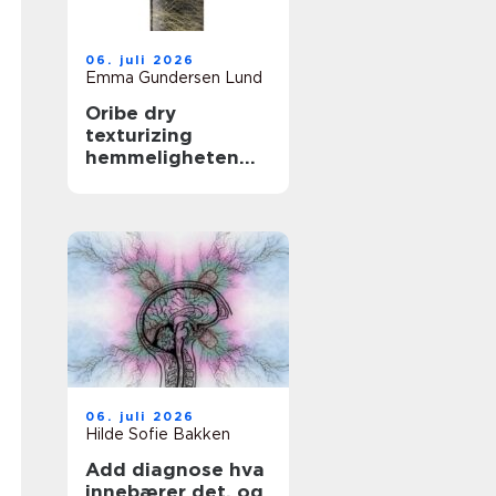
06. juli 2026
Emma Gundersen Lund
Oribe dry
texturizing
hemmeligheten
bak fyldig og
glamorøst hår
06. juli 2026
Hilde Sofie Bakken
Add diagnose hva
innebærer det, og