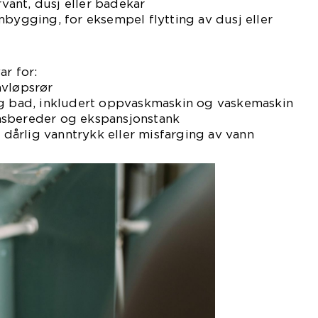
rvant, dusj eller badekar
mbygging, for eksempel flytting av dusj eller
ar for:
avløpsrør
og bad, inkludert oppvaskmaskin og vaskemaskin
nsbereder og ekspansjonstank
, dårlig vanntrykk eller misfarging av vann