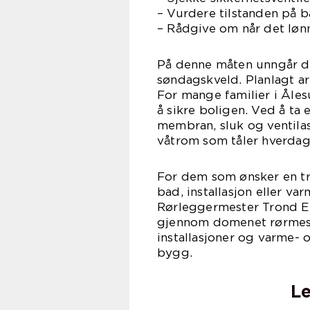
– Vurdere tilstanden på ba
– Rådgive om når det lønn
På denne måten unngår du 
søndagskveld. Planlagt ar
For mange familier i Åles
å sikre boligen. Ved å ta
membran, sluk og ventilas
våtrom som tåler hverdage
For dem som ønsker en try
bad, installasjon eller v
Rørleggermester Trond E. 
gjennom domenet rørmeste
installasjoner og varme- 
bygg.
Le