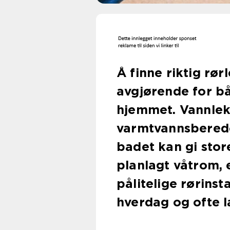
Å finne riktig rø
avgjørende for bå
hjemmet. Vannlekk
varmtvannsbereder
badet kan gi stor
planlagt våtrom, 
pålitelige rørins
hverdag og ofte 