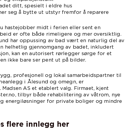
det ditt, spesielt i eldre hus
er seg å bytte ut utstyr fremfor å reparere
hastejobber midt i ferien eller sent en
beid er ofte både rimeligere og mer oversiktlig.
und har oppussing av bad vært en naturlig del av
 en helhetlig gjennomgang av badet, inkludert
jon, kan en autorisert rørlegger sørge for et
n ikke bare ser pent ut på bilder.
gg, profesjonell og lokal samarbeidspartner til
armeanlegg i Ålesund og omegn, er
Madsen AS et etablert valg. Firmaet, kjent
r.no, tilbyr både rehabilitering av våtrom, nye
og energiløsninger for private boliger og mindre
s flere innlegg her