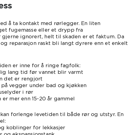
ess
d å ta kontakt med rørlegger. En liten
rget fugemasse eller et drypp fra
gjerne ignorert, helt til skaden er et faktum. Da
og reparasjon raskt bli langt dyrere enn et enkelt
den er inne for å ringe fagfolk:
ig lang tid før vannet blir varmt
m det er rengjort
er på vegger under bad og kjøkken
uselyder i rør
 er mer enn 15-20 år gammel
an forlenge levetiden til både rør og utstyr. En
el:
og koblinger for lekkasjer
er og ekspansjonstank