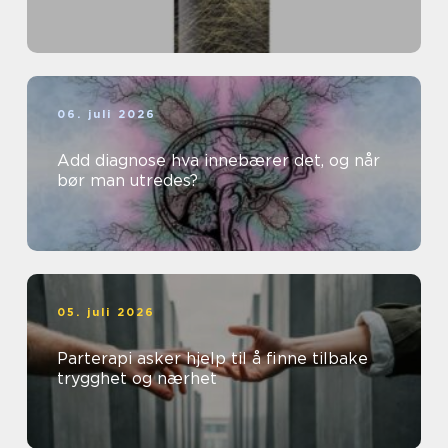
06. juli 2026
Add diagnose hva innebærer det, og når
bør man utredes?
05. juli 2026
Parterapi asker hjelp til å finne tilbake
trygghet og nærhet