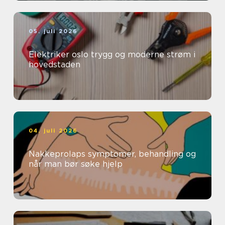
05. juli 2026
Elektriker oslo trygg og moderne strøm i
hovedstaden
04. juli 2026
Nakkeprolaps symptomer, behandling og
når man bør søke hjelp