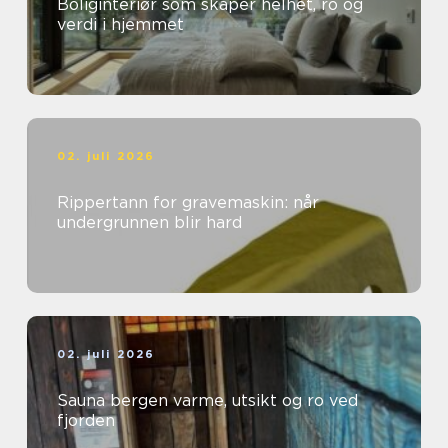
Boliginteriør som skaper helhet, ro og
verdi i hjemmet
02. juli 2026
Rippertann for gravemaskin: når
undergrunnen blir hard
02. juli 2026
Sauna bergen varme, utsikt og ro ved
fjorden