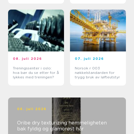
08. juli 2026
07. juli 2026
Treningssenter i oslo:
Norsok r 003
hva bør du se etter for å
nøkkelstandarden for
lykkes med treningen?
trygg bruk av løfteutstyr
06. juli 2026
Oribe dry texturizing hemmeligheten
bak fyldig og glamorøst hår