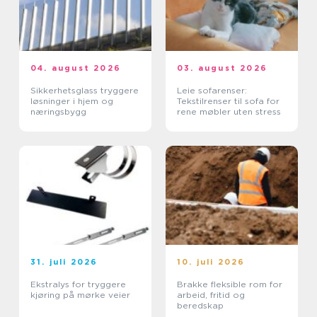
04. august 2026
03. august 2026
Sikkerhetsglass tryggere
Leie sofarenser:
løsninger i hjem og
Tekstilrenser til sofa for
næringsbygg
rene møbler uten stress
31. juli 2026
10. juli 2026
Ekstralys for tryggere
Brakke fleksible rom for
kjøring på mørke veier
arbeid, fritid og
beredskap