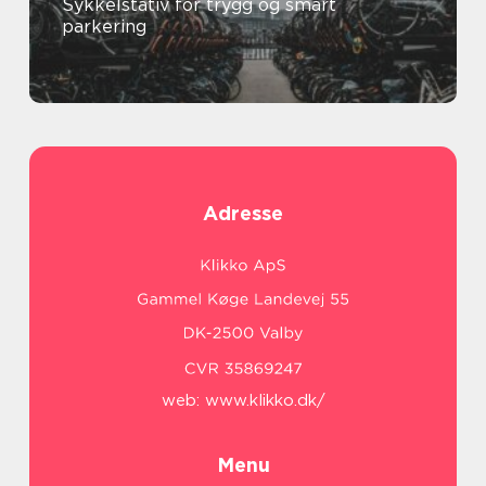
Sykkelstativ for trygg og smart
parkering
Adresse
web:
www.klikko.dk/
Menu