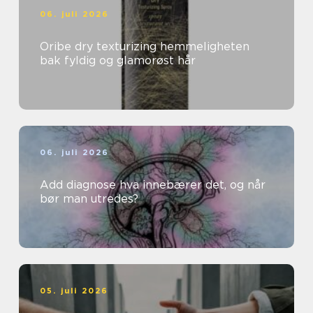
06. juli 2026
Oribe dry texturizing hemmeligheten
bak fyldig og glamorøst hår
06. juli 2026
Add diagnose hva innebærer det, og når
bør man utredes?
05. juli 2026