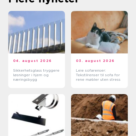
04. august 2026
03. august 2026
Sikkerhetsglass tryggere
Leie sofarenser:
løsninger i hjem og
Tekstilrenser til sofa for
næringsbygg
rene møbler uten stress