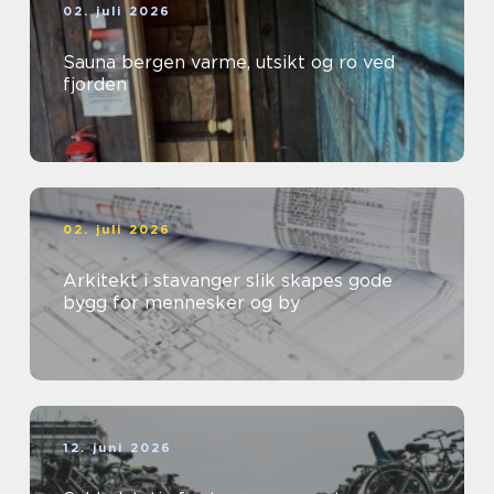
02. juli 2026
Sauna bergen varme, utsikt og ro ved
fjorden
02. juli 2026
Arkitekt i stavanger slik skapes gode
bygg for mennesker og by
12. juni 2026