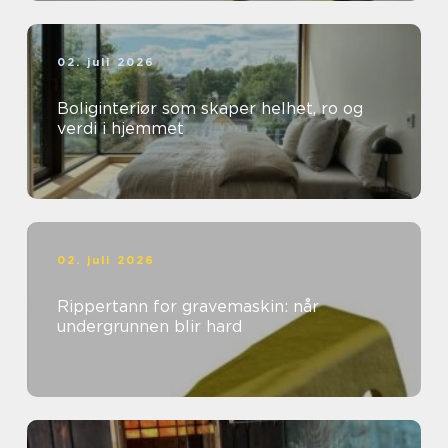
02. juli 2026
Boliginteriør som skaper helhet, ro og
verdi i hjemmet
02. juli 2026
Rippertann for gravemaskin: når
undergrunnen blir hard