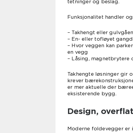
tetninger og beslag.
Funksjonalitet handler o
– Takhengt eller gulvgåe
– En- eller tofløyet gang
– Hvor veggen kan parkere
en vegg
– Låsing, magnetbrytere o
Takhengte løsninger gir o
krever bærekonstruksjone
er mer aktuelle der bæree
eksisterende bygg.
Design, overfla
Moderne foldevegger er ik