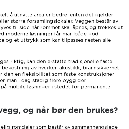
elt å utnytte arealer bedre, enten det gjelder
eller større forsamlingslokaler. Veggen består av
ves til side når rommet skal åpnes, og trekkes ut
Med moderne løsninger får man både god
rke og et uttrykk som kan tilpasses nesten alle
s riktig, kan den erstatte tradisjonelle faste
 bekostning av hverken akustikk, brannsikkerhet
ir den en fleksibilitet som faste konstruksjoner
ser man i dag stadig flere bygg der
 på mobile løsninger i stedet for permanente
vegg, og når bør den brukes?
gelig romdeler som består av sammenhengslede