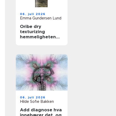
06. juli 2026
Emma Gundersen Lund
Oribe dry
texturizing
hemmeligheten
bak fyldig og
glamorøst hår
06. juli 2026
Hilde Sofie Bakken
Add diagnose hva
innebærer det, og