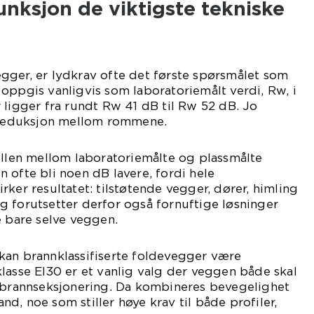
unksjon de viktigste tekniske
gger, er lydkrav ofte det første spørsmålet som
oppgis vanligvis som laboratoriemålt verdi, Rw, i
 ligger fra rundt Rw 41 dB til Rw 52 dB. Jo
øyreduksjon mellom rommene.
ellen mellom laboratoriemålte og plassmålte
ien ofte bli noen dB lavere, fordi hele
rker resultatet: tilstøtende vegger, dører, himling
 forutsetter derfor også fornuftige løsninger
e bare selve veggen.
kan brannklassifiserte foldevegger være
lasse EI30 er et vanlig valg der veggen både skal
i brannseksjonering. Da kombineres bevegelighet
d, noe som stiller høye krav til både profiler,