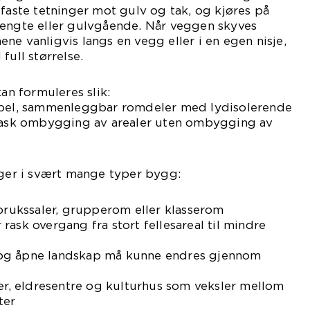
 faste tetninger mot gulv og tak, og kjøres på
hengte eller gulvgående. Når veggen skyves
ne vanligvis langs en vegg eller i en egen nisje,
full størrelse.
kan formuleres slik:
ibel, sammenleggbar romdeler med lydisolerende
 rask ombygging av arealer uten ombygging av
gger i svært mange typer bygg:
rbrukssaler, grupperom eller klasserom
rask overgang fra stort fellesareal til mindre
og åpne landskap må kunne endres gjennom
ker, eldresentre og kulturhus som veksler mellom
ter