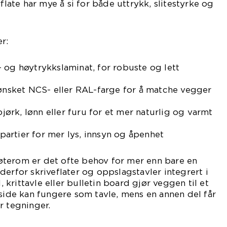
rflate har mye å si for både uttrykk, slitestyrke og
r:
 og høytrykkslaminat, for robuste og lett
 ønsket NCS- eller RAL-farge for å matche vegger
 bjørk, lønn eller furu for et mer naturlig og varmt
sspartier for mer lys, innsyn og åpenhet
terom er det ofte behov for mer enn bare en
derfor skriveflater og oppslagstavler integrert i
krittavle eller bulletin board gjør veggen til et
 side kan fungere som tavle, mens en annen del får
r tegninger.