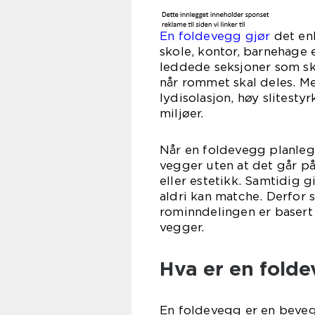
En foldevegg gjør
det enk
skole, kontor, barnehage 
leddede seksjoner som sky
når rommet skal deles. 
lydisolasjon, høy slitesty
miljøer.
Når en foldevegg planlegge
vegger uten at det går på
eller estetikk. Samtidig g
aldri kan matche. Derfor 
rominndelingen er basert
vegger.
Hva er en folde
En foldevegg er en beve