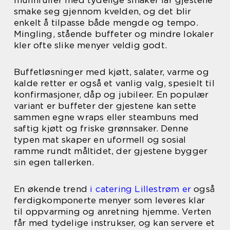
munnfuller med tydelige smaker lar gjestene
smake seg gjennom kvelden, og det blir
enkelt å tilpasse både mengde og tempo.
Mingling, stående buffeter og mindre lokaler
kler ofte slike menyer veldig godt.
Buffetløsninger med kjøtt, salater, varme og
kalde retter er også et vanlig valg, spesielt til
konfirmasjoner, dåp og jubileer. En populær
variant er buffeter der gjestene kan sette
sammen egne wraps eller steambuns med
saftig kjøtt og friske grønnsaker. Denne
typen mat skaper en uformell og sosial
ramme rundt måltidet, der gjestene bygger
sin egen tallerken.
En økende trend
i catering Lillestrøm er
også
ferdigkomponerte menyer som leveres klar
til oppvarming og anretning hjemme. Verten
får med tydelige instrukser, og kan servere et