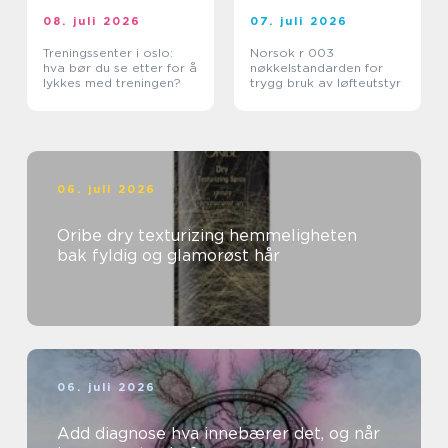
08. juli 2026
07. juli 2026
Treningssenter i oslo:
Norsok r 003
hva bør du se etter for å
nøkkelstandarden for
lykkes med treningen?
trygg bruk av løfteutstyr
06. juli 2026
Oribe dry texturizing hemmeligheten
bak fyldig og glamorøst hår
06. juli 2026
Add diagnose hva innebærer det, og når