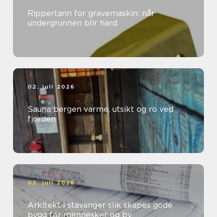
Rippertann for gravemaskin: når
undergrunnen blir hard
02. juli 2026
Sauna bergen varme, utsikt og ro ved
fjorden
02. juli 2026
Arkitekt i stavanger slik skapes gode
bygg for mennesker og by