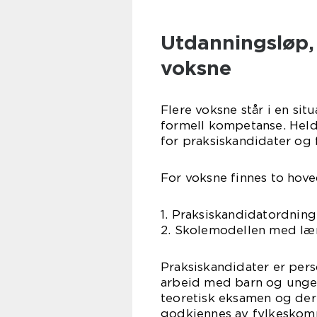
Utdanningsløp,
voksne
Flere voksne står i en sit
formell kompetanse. Heldi
for praksiskandidater og
For voksne finnes to hove
1. Praksiskandidatordnin
2. Skolemodellen med lær
Praksiskandidater er pers
arbeid med barn og unge.
teoretisk eksamen og der
godkjennes av fylkeskomm