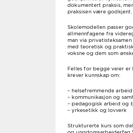
dokumentert praksis, men
praksisen være godkjent.
Skolemodellen passer god
allmennfagene fra videre
man via privatisteksamen
med teoretisk og praktis
voksne og dem som ønsker
Felles for begge veier er
krever kunnskap om:
– helsefremmende arbeid
– kommunikasjon og sam
– pedagogisk arbeid og b
– yrkesetikk og lovverk
Strukturerte kurs som de
og ungdomsarbeiderfag Vg