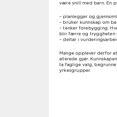
være snill med barn. En 
– planlegger og gjennomfø
– bruker kunnskap om barn
– tenker forebygging: Hvor
blir færre og tryggheten 
– deltar i vurderingsarb
Mange opplever derfor at 
allerede gjør. Kunnskapen
ta faglige valg, begrunn
yrkesgrupper.