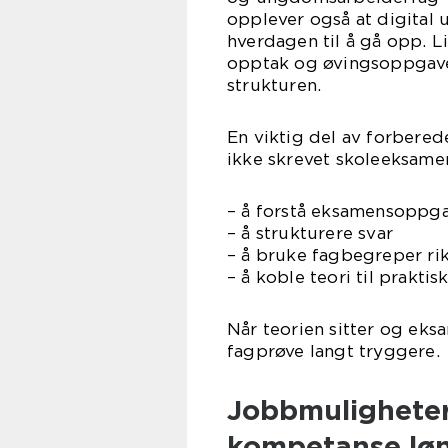
opplever også at digital 
hverdagen til å gå opp. 
opptak og øvingsoppgaver 
strukturen.
En viktig del av forbere
ikke skrevet skoleeksamen
– å forstå eksamensoppg
– å strukturere svar
– å bruke fagbegreper ri
– å koble teori til prakti
Når teorien sitter og eksa
fagprøve langt tryggere.
Jobbmuligheter
kompetanse løn