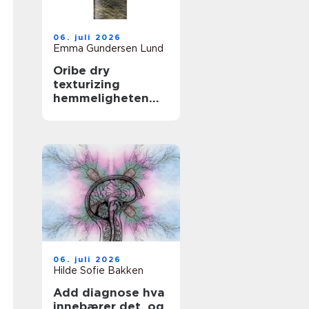
06. juli 2026
Emma Gundersen Lund
Oribe dry
texturizing
hemmeligheten
bak fyldig og
glamorøst hår
06. juli 2026
Hilde Sofie Bakken
Add diagnose hva
innebærer det, og