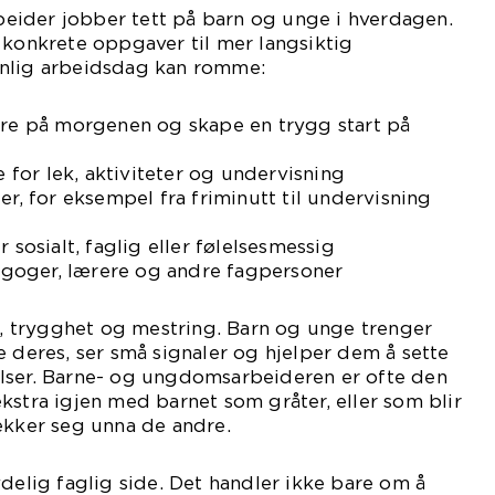
ider jobber tett på barn og unge i hverdagen.
 konkrete oppgaver til mer langsiktig
anlig arbeidsdag kan romme:
ldre på morgenen og skape en trygg start på
ge for lek, aktiviteter og undervisning
er, for eksempel fra friminutt til undervisning
 sosialt, faglig eller følelsesmessig
goger, lærere og andre fagpersoner
on, trygghet og mestring. Barn og unge trenger
e deres, ser små signaler og hjelper dem å sette
lser. Barne- og ungdomsarbeideren er ofte den
t ekstra igjen med barnet som gråter, eller som blir
ker seg unna de andre.
ydelig faglig side. Det handler ikke bare om å