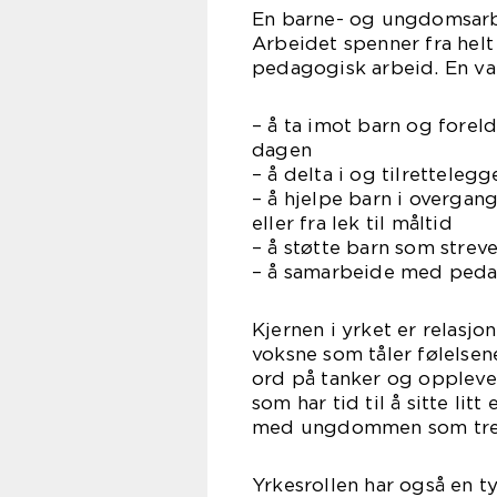
En barne- og ungdomsarbe
Arbeidet spenner fra helt
pedagogisk arbeid. En v
– å ta imot barn og fore
dagen
– å delta i og tilretteleg
– å hjelpe barn i overgang
eller fra lek til måltid
– å støtte barn som strever
– å samarbeide med peda
Kjernen i yrket er relasj
voksne som tåler følelsen
ord på tanker og oppleve
som har tid til å sitte lit
med ungdommen som trek
Yrkesrollen har også en t