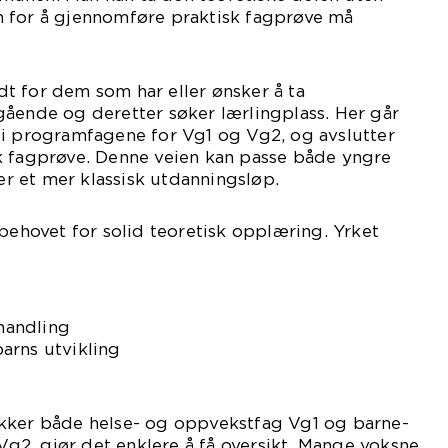
 for å gjennomføre praktisk fagprøve må
t for dem som har eller ønsker å ta
gående og deretter søker lærlingplass. Her går
 i programfagene for Vg1 og Vg2, og avslutter
k fagprøve. Denne veien kan passe både yngre
 et mer klassisk utdanningsløp.
 behovet for solid teoretisk opplæring. Yrket
handling
arns utvikling
kker både helse- og oppvekstfag Vg1 og barne-
2, gjør det enklere å få oversikt. Mange voksne