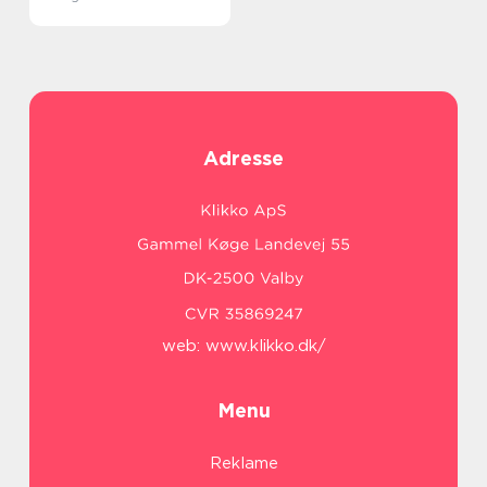
Adresse
web:
www.klikko.dk/
Menu
Reklame