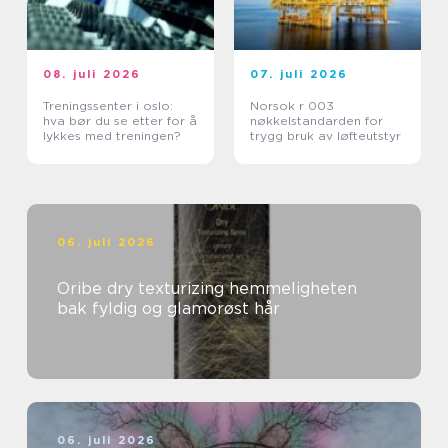
08. juli 2026
07. juli 2026
Treningssenter i oslo:
Norsok r 003
hva bør du se etter for å
nøkkelstandarden for
lykkes med treningen?
trygg bruk av løfteutstyr
06. juli 2026
Oribe dry texturizing hemmeligheten
bak fyldig og glamorøst hår
06. juli 2026