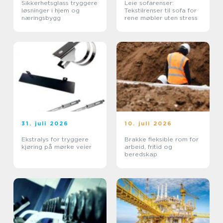
Sikkerhetsglass tryggere
Leie sofarenser:
løsninger i hjem og
Tekstilrenser til sofa for
næringsbygg
rene møbler uten stress
31. juli 2026
10. juli 2026
Ekstralys for tryggere
Brakke fleksible rom for
kjøring på mørke veier
arbeid, fritid og
beredskap