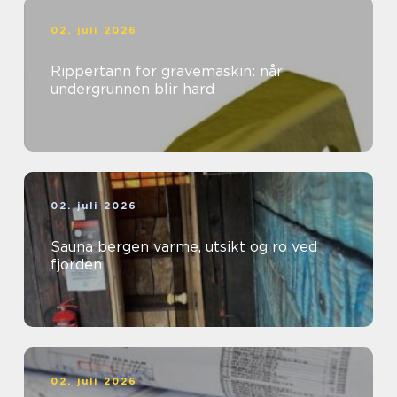
02. juli 2026
Rippertann for gravemaskin: når
undergrunnen blir hard
02. juli 2026
Sauna bergen varme, utsikt og ro ved
fjorden
02. juli 2026