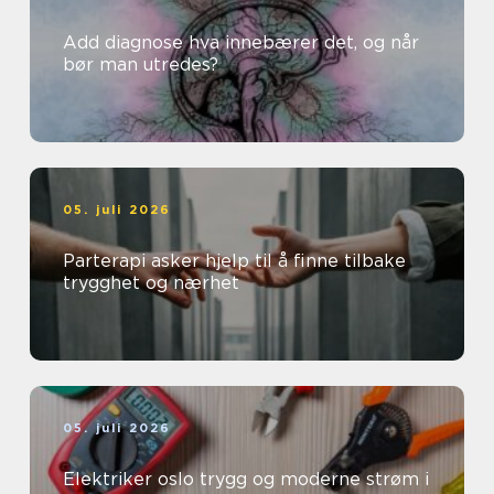
Add diagnose hva innebærer det, og når
bør man utredes?
05. juli 2026
Parterapi asker hjelp til å finne tilbake
trygghet og nærhet
05. juli 2026
Elektriker oslo trygg og moderne strøm i